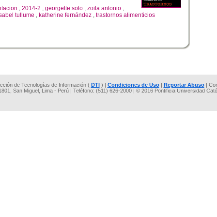
ntacion
,
2014-2
,
georgette soto
,
zoila antonio
,
isabel tullume
,
katherine fernández
,
trastornos alimenticios
rección de Tecnologías de Información (
DTI
) |
Condiciones de Uso
|
Reportar Abuso
| Co
 1801, San Miguel, Lima - Perú | Teléfono: (511) 626-2000 | © 2016 Pontificia Universidad Cat