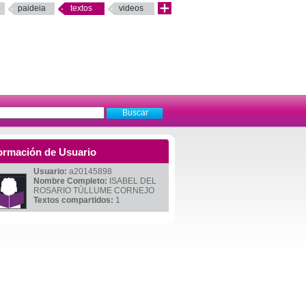
paideia
textos
videos
ormación de Usuario
Usuario:
a20145898
Nombre Completo:
ISABEL DEL
ROSARIO TÚLLUME CORNEJO
Textos compartidos:
1