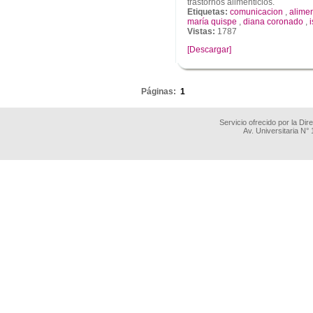
trastornos alimenticios.
Etiquetas:
comunicacion
,
alime
maría quispe
,
diana coronado
,
Vistas:
1787
[Descargar]
.
Páginas:
1
Servicio ofrecido por la Di
Av. Universitaria N°