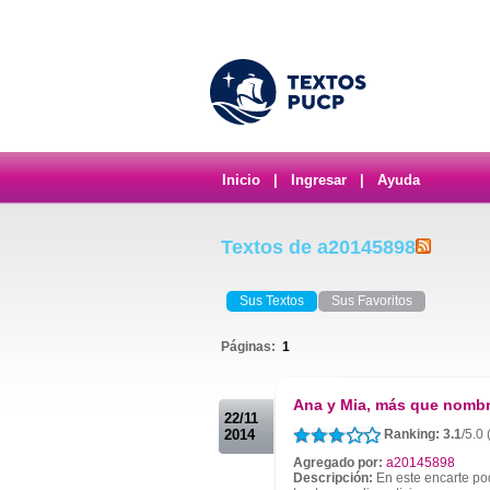
Inicio
|
Ingresar
|
Ayuda
Textos de a20145898
Sus Textos
Sus Favoritos
Páginas:
1
.
Ana y Mia, más que nombr
22/11
2014
Ranking: 3.1
/5.0 
Agregado por:
a20145898
Descripción:
En este encarte pod