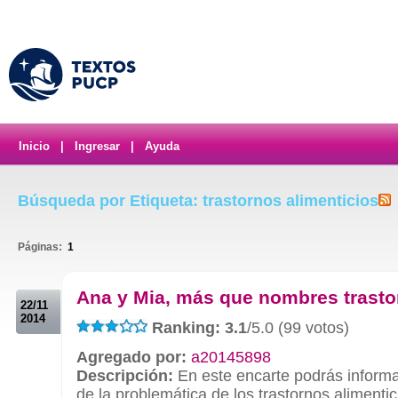
Inicio
|
Ingresar
|
Ayuda
Búsqueda por Etiqueta: trastornos alimenticios
Páginas:
1
.
Ana y Mia, más que nombres trast
22/11
2014
Ranking: 3.1
/5.0 (99 votos)
Agregado por:
a20145898
Descripción:
En este encarte podrás informa
de la problemática de los trastornos alimentic