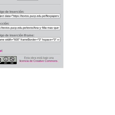
igo de Inserción:
ección:
igo de inserción Iframe:
et
Esta obra está bajo una
licencia de Creative Commons
.