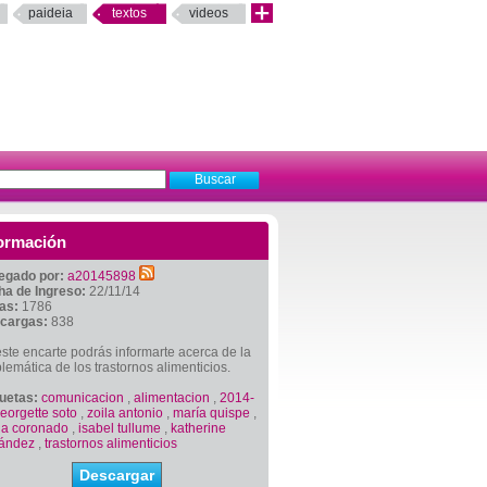
paideia
textos
videos
ormación
egado por:
a20145898
ha de Ingreso:
22/11/14
tas:
1786
cargas:
838
ste encarte podrás informarte acerca de la
lemática de los trastornos alimenticios.
quetas:
comunicacion
,
alimentacion
,
2014-
eorgette soto
,
zoila antonio
,
maría quispe
,
na coronado
,
isabel tullume
,
katherine
nández
,
trastornos alimenticios
Descargar