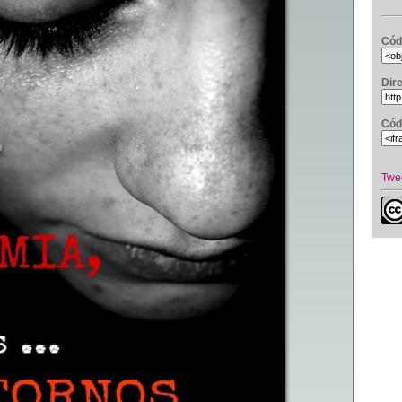
Cód
Dir
Cód
Twe