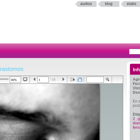
audios
blog
elabs
rastornos
Inf
Agr
/ 13
Fec
Vis
Des
En e
prob
Eti
2
,
g
dia
fer