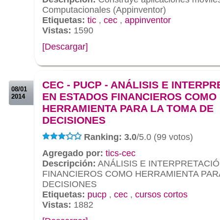
Computacionales (Appinventor)
Etiquetas:
tic
,
cec
,
appinventor
Vistas:
1590
[Descargar]
.
.
CEC - PUCP - ANÁLISIS E INTERP
08/01
EN ESTADOS FINANCIEROS COMO
2014
HERRAMIENTA PARA LA TOMA DE
DECISIONES
Ranking: 3.0
/5.0 (99 votos)
Agregado por:
tics-cec
Descripción:
ANÁLISIS E INTERPRETACI
FINANCIEROS COMO HERRAMIENTA PARA
DECISIONES
Etiquetas:
pucp
,
cec
,
cursos cortos
Vistas:
1882