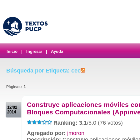
Inicio
|
Ingresar
|
Ayuda
Búsqueda por Etiqueta: cec
Páginas:
1
.
Construye aplicaciones móviles co
12/02
Bloques Computacionales (Appinve
2014
Ranking: 3.1
/5.0 (76 votos)
Agregado por:
jmoron
Descripción:
Construye aplicaciones móvile