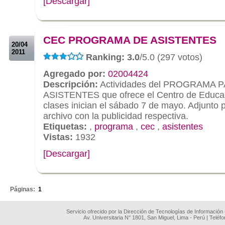
[Descargar]
.
.
CEC PROGRAMA DE ASISTENTES
20/04
2011
Ranking: 3.0
/5.0 (297 votos)
Agregado por:
02004424
Descripción:
Actividades del PROGRAMA 
ASISTENTES que ofrece el Centro de Educac
clases inician el sábado 7 de mayo. Adjunto p
archivo con la publicidad respectiva.
Etiquetas:
,
programa
,
cec
,
asistentes
Vistas:
1932
[Descargar]
.
Páginas:
1
Servicio ofrecido por la Dirección de Tecnologías de Información
Av. Universitaria N° 1801, San Miguel, Lima - Perú | Teléf