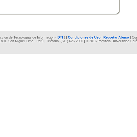
rección de Tecnologías de Información (
DTI
) |
Condiciones de Uso
|
Reportar Abuso
| Co
 1801, San Miguel, Lima - Perú | Teléfono: (511) 626-2000 | © 2016 Pontificia Universidad Cat