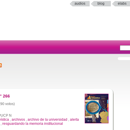
audios
blog
elabs
° 266
(90 votos)
a PUCP N
vística
,
archivos
,
archivo de la universidad
,
alerta
,
resguardando la memoria institucional