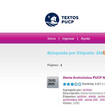
Inicio
|
Ingresar
|
Ayuda
Búsqueda por Etiqueta: 266
Páginas:
1
.
Alerta Archivística PUCP N
31/01
2025
Ranking: 2.8
/5.0 
Agregado por:
archivo
Descripción:
Alerta Archivístic
Etiquetas:
archivo
,
alerta
,
archi
archivística 266
,
alerta 266
,
266
Vistas:
1000