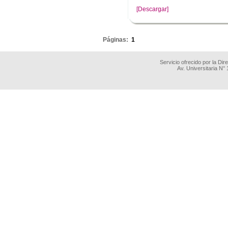
[Descargar]
.
Páginas:
1
Servicio ofrecido por la Di
Av. Universitaria N°