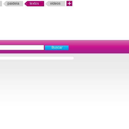
paideia
textos
videos