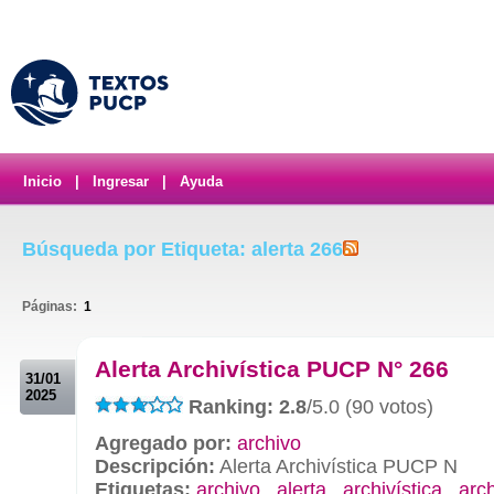
Inicio
|
Ingresar
|
Ayuda
Búsqueda por Etiqueta: alerta 266
Páginas:
1
.
Alerta Archivística PUCP N° 266
31/01
2025
Ranking: 2.8
/5.0 (90 votos)
Agregado por:
archivo
Descripción:
Alerta Archivística PUCP N
Etiquetas:
archivo
,
alerta
,
archivística
,
arc