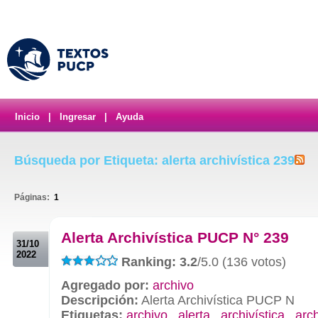
Inicio
|
Ingresar
|
Ayuda
Búsqueda por Etiqueta: alerta archivística 239
Páginas:
1
.
Alerta Archivística PUCP N° 239
31/10
2022
Ranking: 3.2
/5.0 (136 votos)
Agregado por:
archivo
Descripción:
Alerta Archivística PUCP N
Etiquetas:
archivo
,
alerta
,
archivística
,
arc