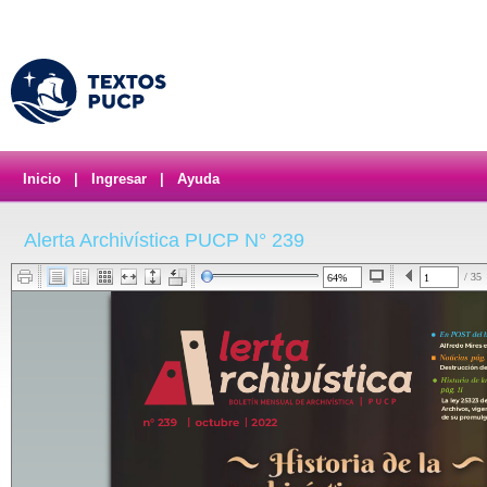
Inicio
|
Ingresar
|
Ayuda
Alerta Archivística PUCP N° 239
/ 35