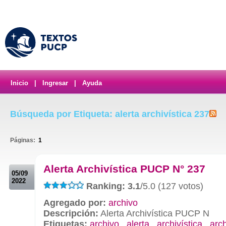
Inicio
|
Ingresar
|
Ayuda
Búsqueda por Etiqueta: alerta archivística 237
Páginas:
1
.
Alerta Archivística PUCP N° 237
05/09
2022
Ranking: 3.1
/5.0 (127 votos)
Agregado por:
archivo
Descripción:
Alerta Archivística PUCP N
Etiquetas:
archivo
,
alerta
,
archivística
,
arc