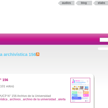
audios
blog
elabs
a archivística 156
° 156
 (101 votos)
 PUCP N° 156 Archivo de la Universidad
vística
,
archivos
,
archivo de la universidad
,
alerta