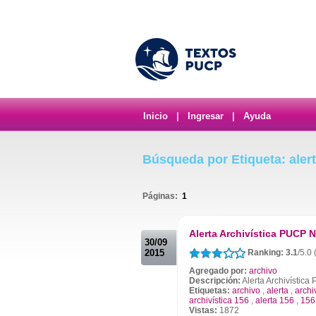
Inicio
|
Ingresar
|
Ayuda
Búsqueda por Etiqueta: alert
Páginas:
1
.
Alerta Archivística PUCP N
30/09
2015
Ranking: 3.1
/5.0
Agregado por:
archivo
Descripción:
Alerta Archivística
Etiquetas:
archivo
,
alerta
,
archi
archivística 156
,
alerta 156
,
156
Vistas:
1872