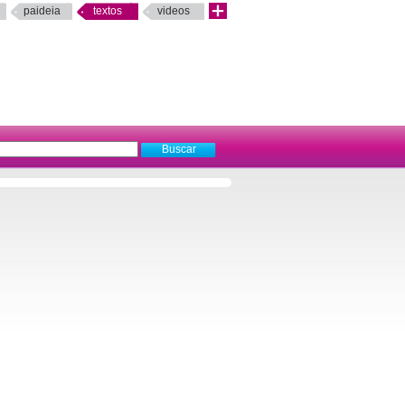
paideia
textos
videos