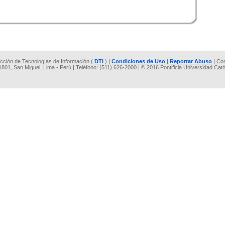
rección de Tecnologías de Información (
DTI
) |
Condiciones de Uso
|
Reportar Abuso
| Co
 1801, San Miguel, Lima - Perú | Teléfono: (511) 626-2000 | © 2016 Pontificia Universidad Cat