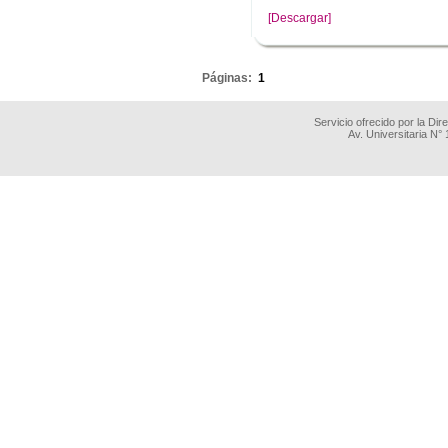
[Descargar]
.
Páginas:
1
Servicio ofrecido por la Di
Av. Universitaria N°