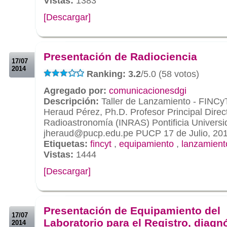
Vistas:
1383
[Descargar]
.
.
Presentación de Radiociencia
17/07
2014
Ranking: 3.2
/5.0 (58 votos)
Agregado por:
comunicacionesdgi
Descripción:
Taller de Lanzamiento - FINCy
Heraud Pérez, Ph.D. Profesor Principal Directo
Radioastronomía (INRAS) Pontificia Universi
jheraud@pucp.edu.pe PUCP 17 de Julio, 20
Etiquetas:
fincyt
,
equipamiento
,
lanzamient
Vistas:
1444
[Descargar]
.
.
Presentación de Equipamiento del
17/07
Laboratorio para el Registro, diagn
2014