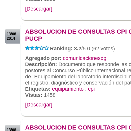
[Descargar]
.
.
ABSOLUCION DE CONSULTAS CPI 0
13/08
PUCP
2014
Ranking: 3.2
/5.0 (62 votos)
Agregado por:
comunicacionesdgi
Descripción:
Documento que responde las co
postores al Concurso Público Internacional r
de "Equipamiento del laboratorio interdiscipli
el registro, diagnóstico y conservación del pa
Etiquetas:
equipamiento
,
cpi
Vistas:
1458
[Descargar]
.
.
ABSOLUCION DE CONSULTAS CPI 0
13/08