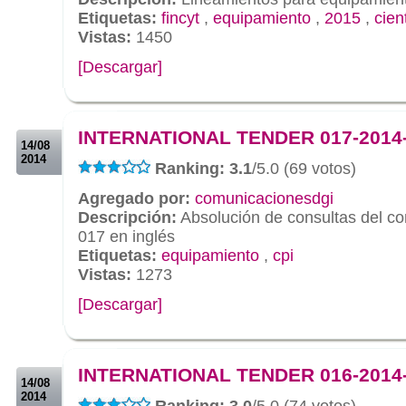
Etiquetas:
fincyt
,
equipamiento
,
2015
,
cien
Vistas:
1450
[Descargar]
.
.
INTERNATIONAL TENDER 017-2014
14/08
2014
Ranking: 3.1
/5.0 (69 votos)
Agregado por:
comunicacionesdgi
Descripción:
Absolución de consultas del c
017 en inglés
Etiquetas:
equipamiento
,
cpi
Vistas:
1273
[Descargar]
.
.
INTERNATIONAL TENDER 016-2014
14/08
2014
Ranking: 3.0
/5.0 (74 votos)