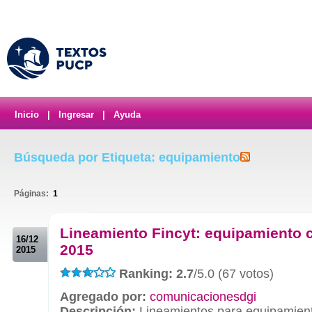
Inicio
|
Ingresar
|
Ayuda
Búsqueda por Etiqueta: equipamiento
Páginas:
1
.
Lineamiento Fincyt: equipamiento c
16/12
2015
2015
Ranking: 2.7
/5.0 (67 votos)
Agregado por:
comunicacionesdgi
Descripción:
Lineamientos para equipamiento