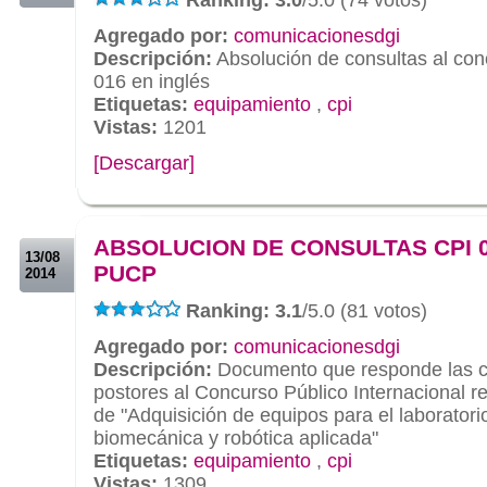
Agregado por:
comunicacionesdgi
Descripción:
Absolución de consultas al co
016 en inglés
Etiquetas:
equipamiento
,
cpi
Vistas:
1201
[Descargar]
.
.
ABSOLUCION DE CONSULTAS CPI 0
13/08
PUCP
2014
Ranking: 3.1
/5.0 (81 votos)
Agregado por:
comunicacionesdgi
Descripción:
Documento que responde las co
postores al Concurso Público Internacional r
de "Adquisición de equipos para el laboratori
biomecánica y robótica aplicada"
Etiquetas:
equipamiento
,
cpi
Vistas:
1309