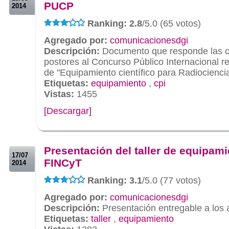
PUCP
2014
Ranking: 2.8
/5.0 (65 votos)
Agregado por:
comunicacionesdgi
Descripción:
Documento que responde las co
postores al Concurso Público Internacional r
de "Equipamiento científico para Radiocienci
Etiquetas:
equipamiento
,
cpi
Vistas:
1455
[Descargar]
.
.
Presentación del taller de equipam
17/07
FINCyT
2014
Ranking: 3.1
/5.0 (77 votos)
Agregado por:
comunicacionesdgi
Descripción:
Presentación entregable a los 
Etiquetas:
taller
,
equipamiento