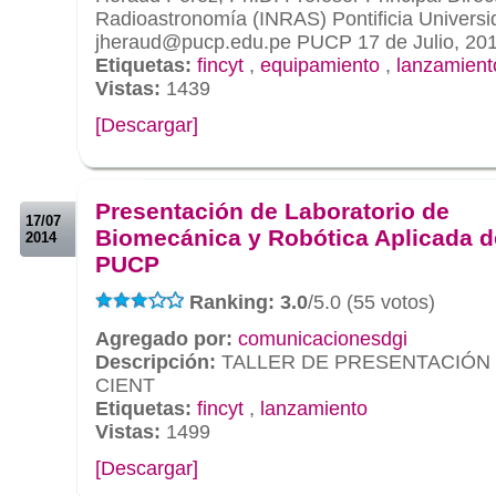
Radioastronomía (INRAS) Pontificia Universi
jheraud@pucp.edu.pe PUCP 17 de Julio, 20
Etiquetas:
fincyt
,
equipamiento
,
lanzamient
Vistas:
1439
[Descargar]
.
.
Presentación de Laboratorio de
17/07
Biomecánica y Robótica Aplicada d
2014
PUCP
Ranking: 3.0
/5.0 (55 votos)
Agregado por:
comunicacionesdgi
Descripción:
TALLER DE PRESENTACIÓN
CIENT
Etiquetas:
fincyt
,
lanzamiento
Vistas:
1499
[Descargar]