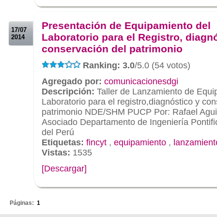
.
.
Presentación de Equipamiento del
17/07
Laboratorio para el Registro, diagn
2014
conservación del patrimonio
Ranking: 3.0
/5.0 (54 votos)
Agregado por:
comunicacionesdgi
Descripción:
Taller de Lanzamiento de Equi
Laboratorio para el registro,diagnóstico y co
patrimonio NDE/SHM PUCP Por: Rafael Aguil
Asociado Departamento de Ingeniería Pontific
del Perú
Etiquetas:
fincyt
,
equipamiento
,
lanzamient
Vistas:
1535
[Descargar]
.
Páginas:
1