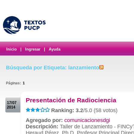
Inicio
|
Ingresar
|
Ayuda
Búsqueda por Etiqueta: lanzamiento
Páginas:
1
.
Presentación de Radiociencia
17/07
2014
Ranking: 3.2
/5.0 (58 votos)
Agregado por:
comunicacionesdgi
Descripción:
Taller de Lanzamiento - FINCy
Heraud Pérez, Ph.D. Profesor Principal Directo