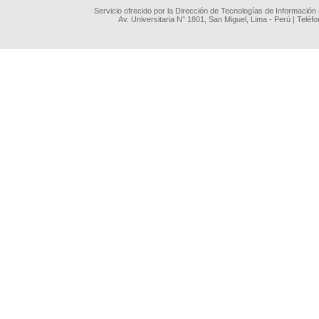
Servicio ofrecido por la Dirección de Tecnologías de Información
Av. Universitaria N° 1801, San Miguel, Lima - Perú | Teléf