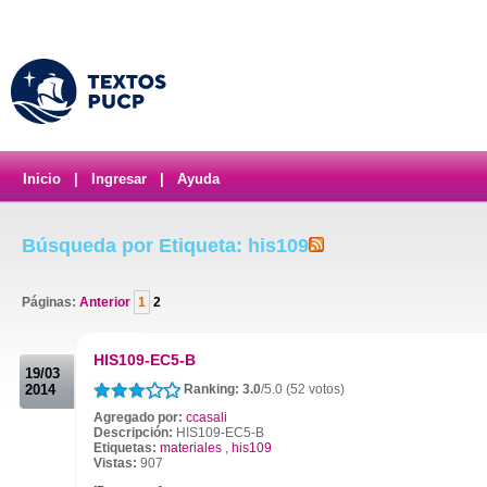
Inicio
|
Ingresar
|
Ayuda
Búsqueda por Etiqueta: his109
Páginas:
Anterior
1
2
.
HIS109-EC5-B
19/03
2014
Ranking: 3.0
/5.0 (52 votos)
Agregado por:
ccasali
Descripción:
HIS109-EC5-B
Etiquetas:
materiales
,
his109
Vistas:
907