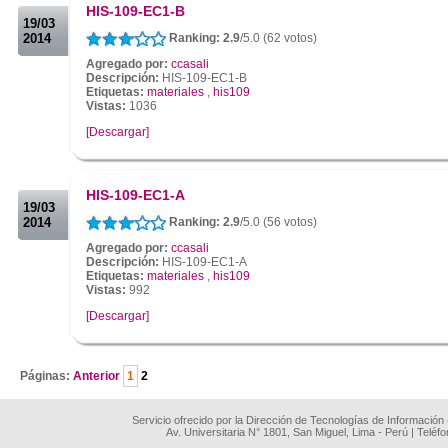
HIS-109-EC1-B
19/03
2014
Ranking: 2.9
/5.0 (62 votos)
Agregado por:
ccasali
Descripción:
HIS-109-EC1-B
Etiquetas:
materiales
,
his109
Vistas:
1036
[Descargar]
.
.
HIS-109-EC1-A
19/03
2014
Ranking: 2.9
/5.0 (56 votos)
Agregado por:
ccasali
Descripción:
HIS-109-EC1-A
Etiquetas:
materiales
,
his109
Vistas:
992
[Descargar]
.
Páginas:
Anterior
1
2
Servicio ofrecido por la Dirección de Tecnologías de Información
Av. Universitaria N° 1801, San Miguel, Lima - Perú | Teléf