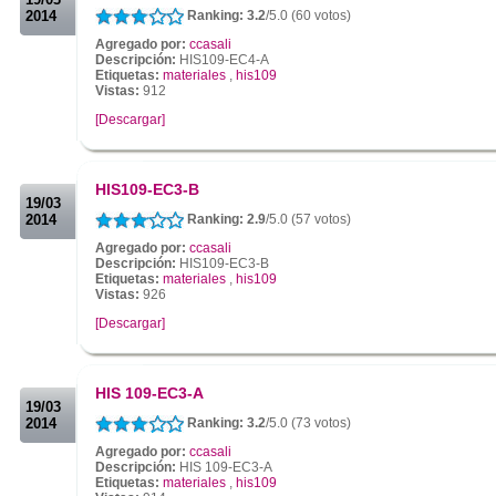
2014
Ranking: 3.2
/5.0 (60 votos)
Agregado por:
ccasali
Descripción:
HIS109-EC4-A
Etiquetas:
materiales
,
his109
Vistas:
912
[Descargar]
.
.
HIS109-EC3-B
19/03
2014
Ranking: 2.9
/5.0 (57 votos)
Agregado por:
ccasali
Descripción:
HIS109-EC3-B
Etiquetas:
materiales
,
his109
Vistas:
926
[Descargar]
.
.
HIS 109-EC3-A
19/03
2014
Ranking: 3.2
/5.0 (73 votos)
Agregado por:
ccasali
Descripción:
HIS 109-EC3-A
Etiquetas:
materiales
,
his109