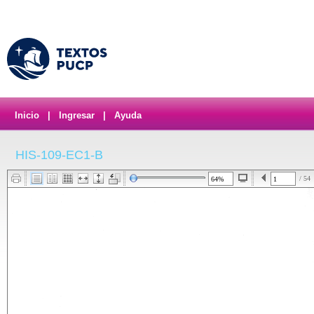
Inicio
|
Ingresar
|
Ayuda
HIS-109-EC1-B
/ 54