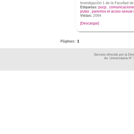
Investigación 1 de la Facultad de 
Etiquetas:
pucp
,
comunicacione
putas
,
paremos el acoso sexual c
Vistas:
2084
[Descargar]
.
Páginas:
1
Servicio ofrecido por la Di
Av. Universitaria N°