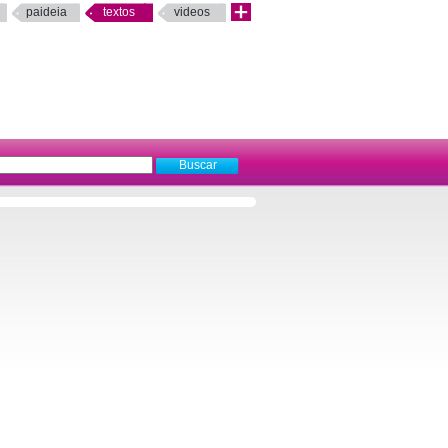
paideia
textos
videos