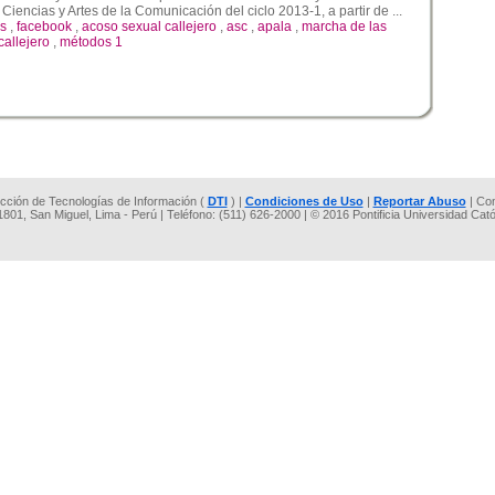
Ciencias y Artes de la Comunicación del ciclo 2013-1, a partir de ...
s
,
facebook
,
acoso sexual callejero
,
asc
,
apala
,
marcha de las
allejero
,
métodos 1
rección de Tecnologías de Información (
DTI
) |
Condiciones de Uso
|
Reportar Abuso
| Co
 1801, San Miguel, Lima - Perú | Teléfono: (511) 626-2000 | © 2016 Pontificia Universidad Cat