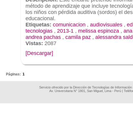
método de aprendizaje que incluye tecnología 
los niños con pérdida auditiva (sordos) el de
educacional.
Etiquetas:
comunicacion
,
audiovisuales
,
ed
tecnologias
,
2013-1
,
melissa espinoza
,
ana 
andrea pachas
,
camila paz
,
alessandra sal
Vistas:
2087
[Descargar]
.
Páginas:
1
Servicio ofrecido por la Dirección de Tecnologías de Información
Av. Universitaria N° 1801, San Miguel, Lima - Perú | Teléf