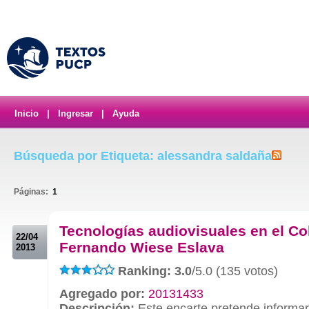
Inicio
|
Ingresar
|
Ayuda
Búsqueda por Etiqueta: alessandra saldaña
Páginas:
1
.
Tecnologías audiovisuales en el Co
22/04
Fernando Wiese Eslava
2013
Ranking: 3.0
/5.0 (135 votos)
Agregado por:
20131433
Descripción:
Este encarte pretende informa