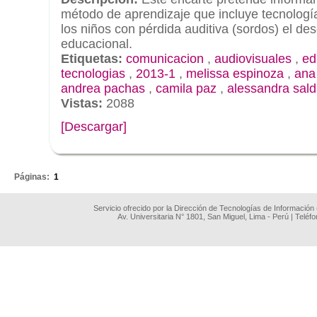
método de aprendizaje que incluye tecnología 
los niños con pérdida auditiva (sordos) el de
educacional.
Etiquetas:
comunicacion
,
audiovisuales
,
ed
tecnologias
,
2013-1
,
melissa espinoza
,
ana 
andrea pachas
,
camila paz
,
alessandra sal
Vistas:
2088
[Descargar]
.
Páginas:
1
Servicio ofrecido por la Dirección de Tecnologías de Información
Av. Universitaria N° 1801, San Miguel, Lima - Perú | Teléf