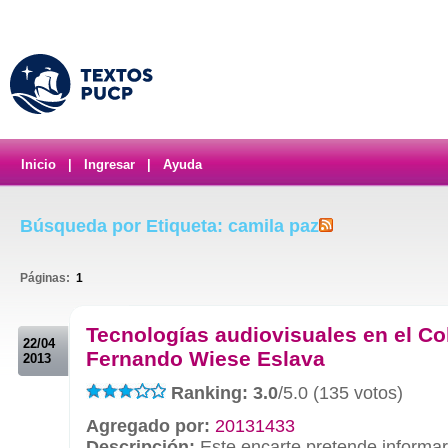
Inicio
|
Ingresar
|
Ayuda
Búsqueda por Etiqueta: camila paz
Páginas:
1
.
Tecnologías audiovisuales en el Co
22/04
Fernando Wiese Eslava
2013
Ranking: 3.0
/5.0 (135 votos)
Agregado por:
20131433
Descripción:
Este encarte pretende informa