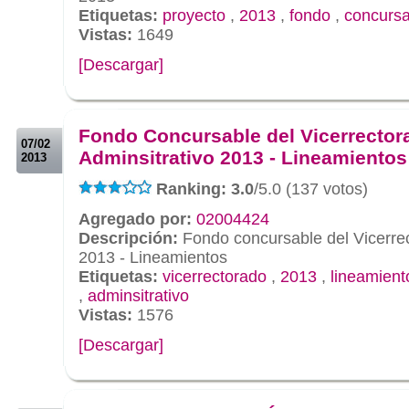
Etiquetas:
proyecto
,
2013
,
fondo
,
concursa
Vistas:
1649
[Descargar]
.
.
Fondo Concursable del Vicerrector
07/02
Adminsitrativo 2013 - Lineamientos
2013
Ranking: 3.0
/5.0 (137 votos)
Agregado por:
02004424
Descripción:
Fondo concursable del Vicerrec
2013 - Lineamientos
Etiquetas:
vicerrectorado
,
2013
,
lineamient
,
adminsitrativo
Vistas:
1576
[Descargar]
.
.