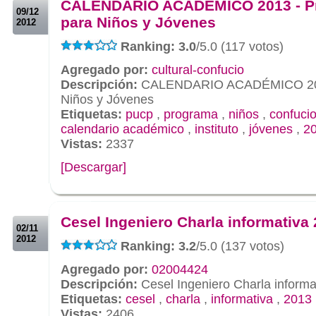
CALENDARIO ACADÉMICO 2013 - P
09/12
para Niños y Jóvenes
2012
Ranking: 3.0
/5.0 (117 votos)
Agregado por:
cultural-confucio
Descripción:
CALENDARIO ACADÉMICO 201
Niños y Jóvenes
Etiquetas:
pucp
,
programa
,
niños
,
confuci
calendario académico
,
instituto
,
jóvenes
,
2
Vistas:
2337
[Descargar]
.
.
Cesel Ingeniero Charla informativa
02/11
2012
Ranking: 3.2
/5.0 (137 votos)
Agregado por:
02004424
Descripción:
Cesel Ingeniero Charla informa
Etiquetas:
cesel
,
charla
,
informativa
,
2013
Vistas:
2406