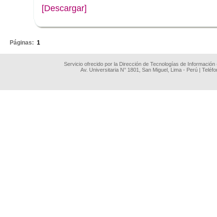
[Descargar]
.
Páginas:
1
Servicio ofrecido por la Dirección de Tecnologías de Información
Av. Universitaria N° 1801, San Miguel, Lima - Perú | Teléf