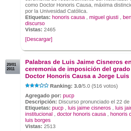
como Doctor Honoris Causa, máxima distinc
por la Univesidad Católica.
Etiquetas:
honoris causa
,
miguel giusti
,
ben
discurso
Vistas:
2465
[Descargar]
.
.
Palabras de Luis Jaime Cisneros en
20/01
ceremonia de imposición del grado
2011
Doctor Honoris Causa a Jorge Luis
Ranking: 3.0
/5.0 (516 votos)
Agregado por:
pucp
Descripción:
Discurso pronunciado el 22 de
Etiquetas:
pucp
,
luis jaime cisneros
,
luis ja
institucional
,
doctor honoris causa
,
honoris 
luis borges
Vistas:
2513