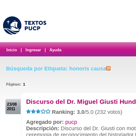
Inicio
|
Ingresar
|
Ayuda
Búsqueda por Etiqueta: honoris causa
Páginas:
1
.
Discurso del Dr. Miguel Giusti Hun
23/08
2011
Ranking: 3.0
/5.0 (232 votos)
Agregado por:
pucp
Descripción:
Discurso del Dr. Giusti con mot
ceremonia de reconocimiento del historiador