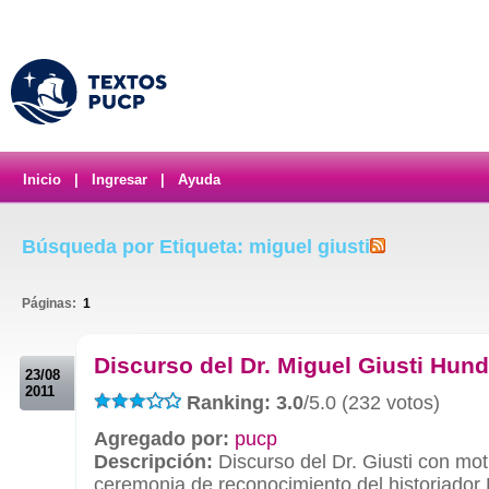
Inicio
|
Ingresar
|
Ayuda
Búsqueda por Etiqueta: miguel giusti
Páginas:
1
.
Discurso del Dr. Miguel Giusti Hun
23/08
2011
Ranking: 3.0
/5.0 (232 votos)
Agregado por:
pucp
Descripción:
Discurso del Dr. Giusti con mot
ceremonia de reconocimiento del historiador