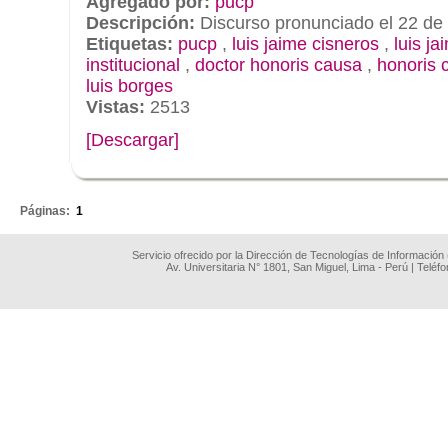
Agregado por:
pucp
Descripción:
Discurso pronunciado el 22 de
Etiquetas:
pucp
,
luis jaime cisneros
,
luis ja
institucional
,
doctor honoris causa
,
honoris 
luis borges
Vistas:
2513
[Descargar]
.
Páginas:
1
Servicio ofrecido por la Dirección de Tecnologías de Información
Av. Universitaria N° 1801, San Miguel, Lima - Perú | Teléf