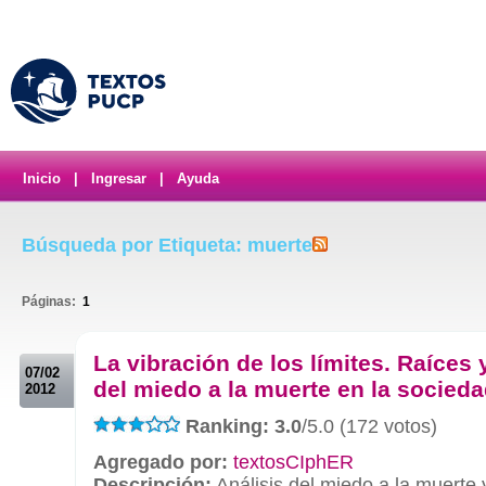
Inicio
|
Ingresar
|
Ayuda
Búsqueda por Etiqueta: muerte
Páginas:
1
.
La vibración de los límites. Raíces
07/02
del miedo a la muerte en la socied
2012
Ranking: 3.0
/5.0 (172 votos)
Agregado por:
textosCIphER
Descripción:
Análisis del miedo a la muerte 