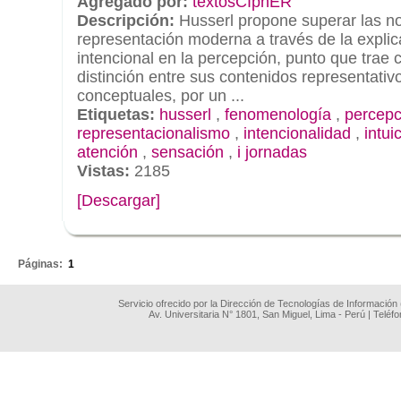
Agregado por:
textosCIphER
Descripción:
Husserl propone superar las no
representación moderna a través de la explic
intencional en la percepción, punto que trae
distinción entre sus contenidos representativ
conceptuales, por un ...
Etiquetas:
husserl
,
fenomenología
,
percepc
representacionalismo
,
intencionalidad
,
intui
atención
,
sensación
,
i jornadas
Vistas:
2185
[Descargar]
.
Páginas:
1
Servicio ofrecido por la Dirección de Tecnologías de Información
Av. Universitaria N° 1801, San Miguel, Lima - Perú | Teléf