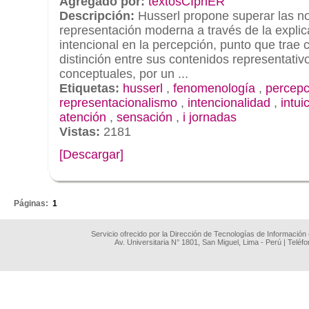
Agregado por:
textosCIphER
Descripción:
Husserl propone superar las no
representación moderna a través de la explic
intencional en la percepción, punto que trae
distinción entre sus contenidos representativ
conceptuales, por un ...
Etiquetas:
husserl
,
fenomenología
,
percepc
representacionalismo
,
intencionalidad
,
intui
atención
,
sensación
,
i jornadas
Vistas:
2181
[Descargar]
.
Páginas:
1
Servicio ofrecido por la Dirección de Tecnologías de Información
Av. Universitaria N° 1801, San Miguel, Lima - Perú | Teléf