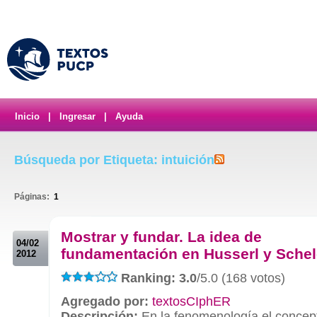
Inicio
|
Ingresar
|
Ayuda
Búsqueda por Etiqueta: intuición
Páginas:
1
.
Mostrar y fundar. La idea de
04/02
fundamentación en Husserl y Schel
2012
Ranking: 3.0
/5.0 (168 votos)
Agregado por:
textosCIphER
Descripción:
En la fenomenología el concep