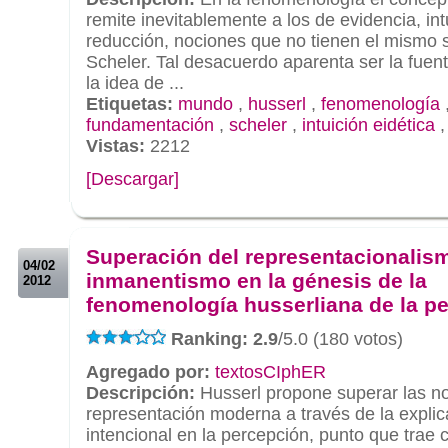
remite inevitablemente a los de evidencia, in
reducción, nociones que no tienen el mismo s
Scheler. Tal desacuerdo aparenta ser la fuent
la idea de ...
Etiquetas:
mundo
,
husserl
,
fenomenología
fundamentación
,
scheler
,
intuición eidética
Vistas:
2212
[Descargar]
.
.
Superación del representacionalis
04/02
inmanentismo en la génesis de la
2012
fenomenología husserliana de la p
Ranking: 2.9
/5.0 (180 votos)
Agregado por:
textosCIphER
Descripción:
Husserl propone superar las no
representación moderna a través de la explic
intencional en la percepción, punto que trae