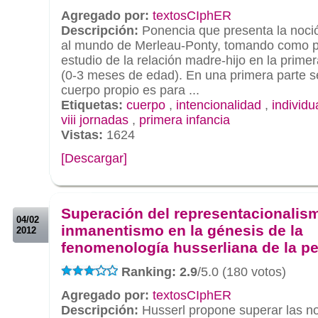
Agregado por:
textosCIphER
Descripción:
Ponencia que presenta la noci
al mundo de Merleau-Ponty, tomando como p
estudio de la relación madre-hijo en la primer
(0-3 meses de edad). En una primera parte s
cuerpo propio es para ...
Etiquetas:
cuerpo
,
intencionalidad
,
individu
viii jornadas
,
primera infancia
Vistas:
1624
[Descargar]
.
.
Superación del representacionalis
04/02
inmanentismo en la génesis de la
2012
fenomenología husserliana de la p
Ranking: 2.9
/5.0 (180 votos)
Agregado por:
textosCIphER
Descripción:
Husserl propone superar las no