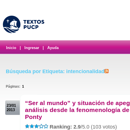
Inicio
|
Ingresar
|
Ayuda
Búsqueda por Etiqueta: intencionalidad
Páginas:
1
.
“Ser al mundo” y situación de apeg
23/01
análisis desde la fenomenología de
2013
Ponty
Ranking: 2.9
/5.0 (103 votos)