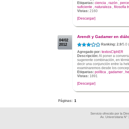
Etiquetas:
ciencia
,
razón
,
perce
suficiente
,
naturaleza
,
filosofía 
Vistas:
2160
[Descargar]
.
.
Arendt y Gadamer en diál
04/02
2012
Ranking: 2.9
/5.0
Agregado por:
textosCIphER
Descripción:
Al poner a convers
sugerente combinación, en término
decir una conjunción entre la het
examinaremos desde los concepto
Etiquetas:
política
,
gadamer
,
he
Vistas:
1891
[Descargar]
.
Páginas:
1
Servicio ofrecido por la Di
Av. Universitaria N°