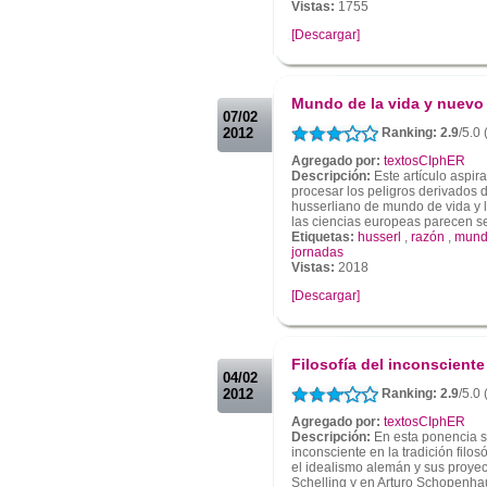
Vistas:
1755
[Descargar]
.
.
Mundo de la vida y nuev
07/02
2012
Ranking: 2.9
/5.0
Agregado por:
textosCIphER
Descripción:
Este artículo aspi
procesar los peligros derivados
husserliano de mundo de vida y l
las ciencias europeas parecen se
Etiquetas:
husserl
,
razón
,
mundo
jornadas
Vistas:
2018
[Descargar]
.
.
Filosofía del inconsciente
04/02
2012
Ranking: 2.9
/5.0
Agregado por:
textosCIphER
Descripción:
En esta ponencia s
inconsciente en la tradición filo
el idealismo alemán y sus proye
Schelling y en Arturo Schopenhau