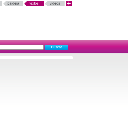
paideia
textos
videos