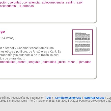
pción
,
voluntad
,
consciencia
,
autoconsciencia
,
sentir
,
razón
trascendental
,
iii jornadas
ogo
 (154 votos)
ar a Arendt y Gadamer encontramos una
s éticos y políticos, de Aristóteles y Kant. Es
eronomía y la autonomía de la razón, la cual
s de pluralidad...
rmenéutica
,
arendt
,
lenguaje
,
pluralidad
,
juicio
,
razón
,
i jornadas
rección de Tecnologías de Información (
DTI
) |
Condiciones de Uso
|
Reportar Abuso
| Co
 1801, San Miguel, Lima - Perú | Teléfono: (511) 626-2000 | © 2016 Pontificia Universidad Cat