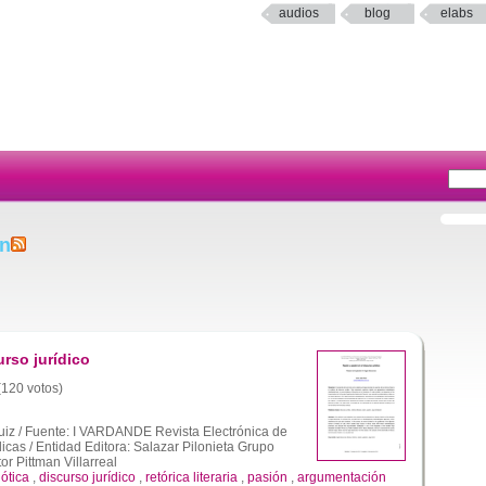
audios
blog
elabs
ón
rso jurídico
 (120 votos)
Ruiz / Fuente: I VARDANDE Revista Electrónica de
cas / Entidad Editora: Salazar Pilonieta Grupo
r Pittman Villarreal
ótica
,
discurso jurídico
,
retórica literaria
,
pasión
,
argumentación