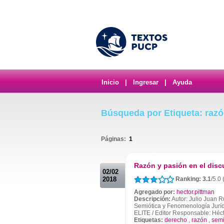
Inicio
|
Ingresar
|
Ayuda
Búsqueda por Etiqueta: raz
Páginas:
1
.
Razón y pasión en el discu
02/02
2018
Ranking: 3.1
/5.0
Agregado por:
hector.pittman
Descripción:
Autor: Julio Juan 
Semiótica y Fenomenología Jurídi
ELITE / Editor Responsable: Hécto
Etiquetas:
derecho
,
razón
,
semi