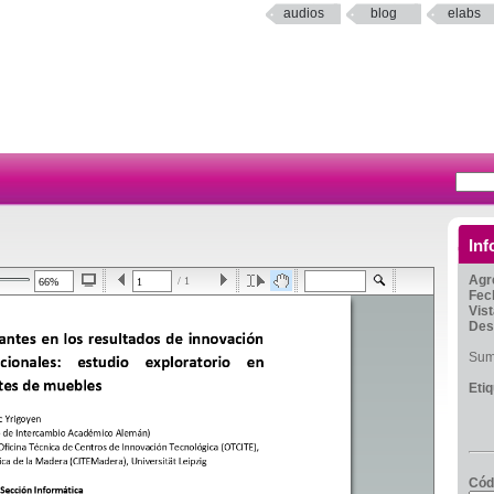
audios
blog
elabs
Inf
Agr
/ 1
Fec
Vis
Des
Sumi
Eti
Cód