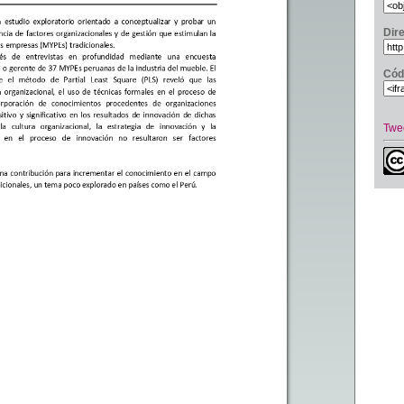
Dir
Cód
Twe