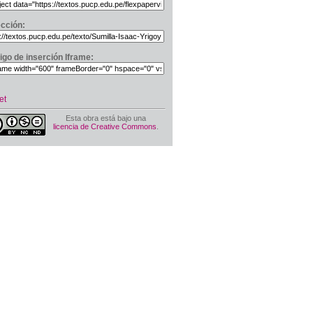
ección:
igo de inserción Iframe:
et
Esta obra está bajo una
licencia de Creative Commons
.