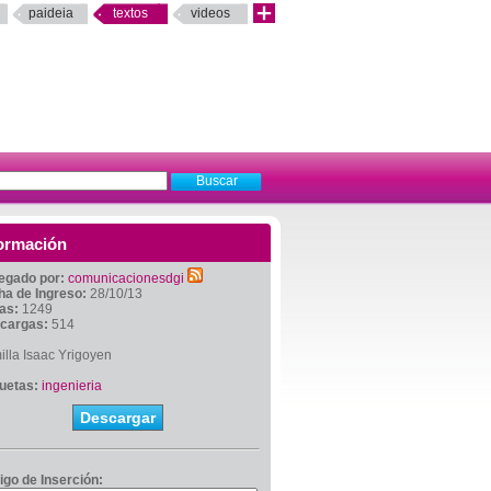
paideia
textos
videos
ormación
egado por:
comunicacionesdgi
ha de Ingreso:
28/10/13
tas:
1249
cargas:
514
lla Isaac Yrigoyen
quetas:
ingenieria
Descargar
igo de Inserción: