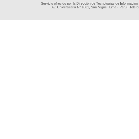
Servicio ofrecido por la Dirección de Tecnologías de Información
Av. Universitaria N° 1801, San Miguel, Lima - Perú | Teléf