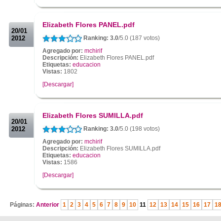
.
.
Elizabeth Flores PANEL.pdf
20/01
2012
Ranking: 3.0
/5.0 (187 votos)
Agregado por:
mchirif
Descripción:
Elizabeth Flores PANEL.pdf
Etiquetas:
educacion
Vistas:
1802
[Descargar]
.
.
Elizabeth Flores SUMILLA.pdf
20/01
2012
Ranking: 3.0
/5.0 (198 votos)
Agregado por:
mchirif
Descripción:
Elizabeth Flores SUMILLA.pdf
Etiquetas:
educacion
Vistas:
1586
[Descargar]
.
Páginas:
Anterior
1
2
3
4
5
6
7
8
9
10
11
12
13
14
15
16
17
1