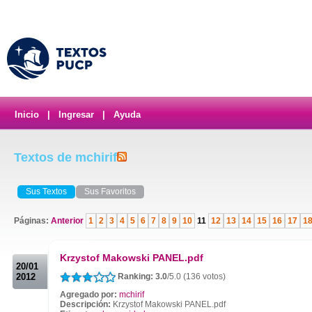
Inicio
|
Ingresar
|
Ayuda
Textos de mchirif
Sus Textos
Sus Favoritos
Páginas:
Anterior
1
2
3
4
5
6
7
8
9
10
11
12
13
14
15
16
17
1
.
Krzystof Makowski PANEL.pdf
20/01
2012
Ranking: 3.0
/5.0 (136 votos)
Agregado por:
mchirif
Descripción:
Krzystof Makowski PANEL.pdf