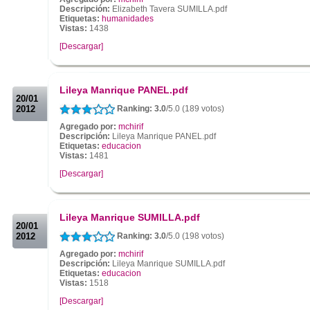
Descripción:
Elizabeth Tavera SUMILLA.pdf
Etiquetas:
humanidades
Vistas:
1438
[Descargar]
.
.
Lileya Manrique PANEL.pdf
20/01
2012
Ranking: 3.0
/5.0 (189 votos)
Agregado por:
mchirif
Descripción:
Lileya Manrique PANEL.pdf
Etiquetas:
educacion
Vistas:
1481
[Descargar]
.
.
Lileya Manrique SUMILLA.pdf
20/01
2012
Ranking: 3.0
/5.0 (198 votos)
Agregado por:
mchirif
Descripción:
Lileya Manrique SUMILLA.pdf
Etiquetas:
educacion
Vistas:
1518
[Descargar]