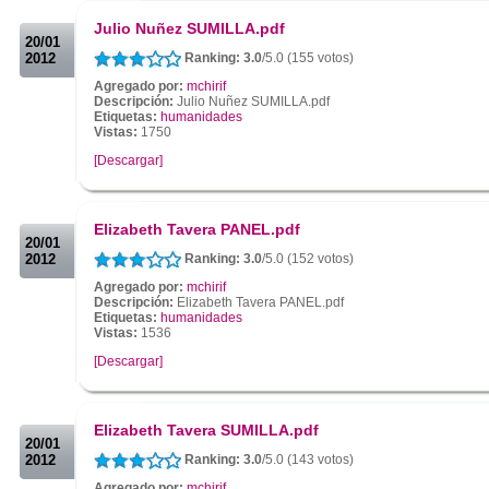
.
Julio Nuñez SUMILLA.pdf
20/01
2012
Ranking: 3.0
/5.0 (155 votos)
Agregado por:
mchirif
Descripción:
Julio Nuñez SUMILLA.pdf
Etiquetas:
humanidades
Vistas:
1750
[Descargar]
.
.
Elizabeth Tavera PANEL.pdf
20/01
2012
Ranking: 3.0
/5.0 (152 votos)
Agregado por:
mchirif
Descripción:
Elizabeth Tavera PANEL.pdf
Etiquetas:
humanidades
Vistas:
1536
[Descargar]
.
.
Elizabeth Tavera SUMILLA.pdf
20/01
2012
Ranking: 3.0
/5.0 (143 votos)
Agregado por:
mchirif