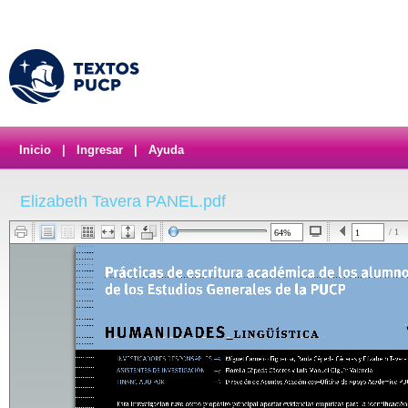
Inicio
|
Ingresar
|
Ayuda
Elizabeth Tavera PANEL.pdf
/ 1