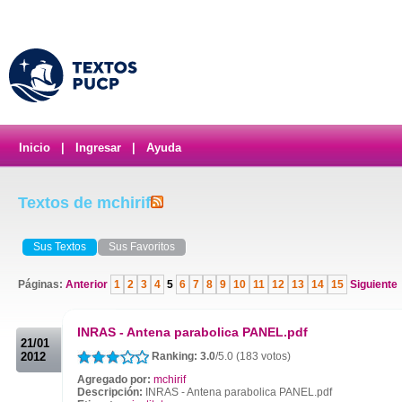
Inicio
|
Ingresar
|
Ayuda
Textos de mchirif
Sus Textos
Sus Favoritos
Páginas:
Anterior
1
2
3
4
5
6
7
8
9
10
11
12
13
14
15
Siguiente
.
INRAS - Antena parabolica PANEL.pdf
21/01
2012
Ranking: 3.0
/5.0 (183 votos)
Agregado por:
mchirif
Descripción:
INRAS - Antena parabolica PANEL.pdf