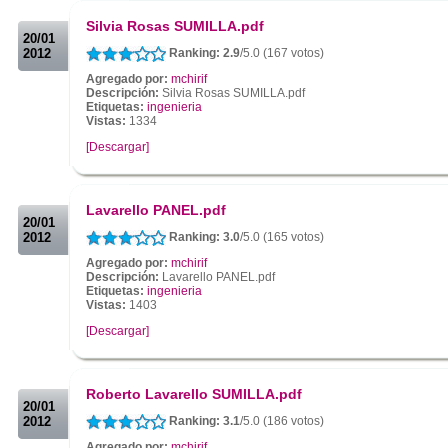
.
Silvia Rosas SUMILLA.pdf
20/01
2012
Ranking: 2.9
/5.0 (167 votos)
Agregado por:
mchirif
Descripción:
Silvia Rosas SUMILLA.pdf
Etiquetas:
ingenieria
Vistas:
1334
[Descargar]
.
.
Lavarello PANEL.pdf
20/01
2012
Ranking: 3.0
/5.0 (165 votos)
Agregado por:
mchirif
Descripción:
Lavarello PANEL.pdf
Etiquetas:
ingenieria
Vistas:
1403
[Descargar]
.
.
Roberto Lavarello SUMILLA.pdf
20/01
2012
Ranking: 3.1
/5.0 (186 votos)
Agregado por:
mchirif