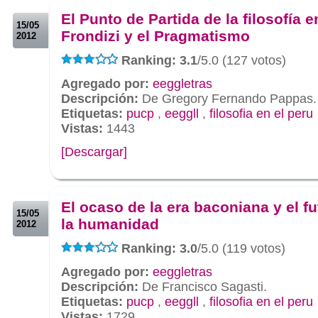
El Punto de Partida de la filosofía e
15/05
Frondizi y el Pragmatismo
2012
Ranking: 3.1
/5.0 (127 votos)
Agregado por:
eeggletras
Descripción:
De Gregory Fernando Pappas.
Etiquetas:
pucp
,
eeggll
,
filosofia en el peru
Vistas:
1443
[Descargar]
.
.
El ocaso de la era baconiana y el f
15/05
la humanidad
2012
Ranking: 3.0
/5.0 (119 votos)
Agregado por:
eeggletras
Descripción:
De Francisco Sagasti.
Etiquetas:
pucp
,
eeggll
,
filosofia en el peru
Vistas:
1729