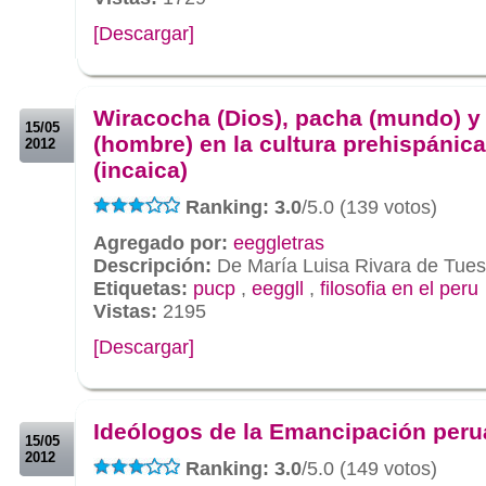
[Descargar]
.
.
Wiracocha (Dios), pacha (mundo) y
15/05
(hombre) en la cultura prehispánica
2012
(incaica)
Ranking: 3.0
/5.0 (139 votos)
Agregado por:
eeggletras
Descripción:
De María Luisa Rivara de Tues
Etiquetas:
pucp
,
eeggll
,
filosofia en el peru
Vistas:
2195
[Descargar]
.
.
Ideólogos de la Emancipación per
15/05
2012
Ranking: 3.0
/5.0 (149 votos)