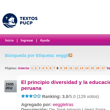
Inicio
|
Ingresar
|
Ayuda
Búsqueda por Etiqueta: eeggll
Páginas:
Anterior
1
2
3
4
5
6
7
8
9
10
11
12
13
14
15
16
17
Si
.
El principio diversidad y la educac
15/05
peruana
2012
Ranking: 3.0
/5.0 (129 votos)
Agregado por:
eeggletras
Descripción:
De José Ignacio López Soria.