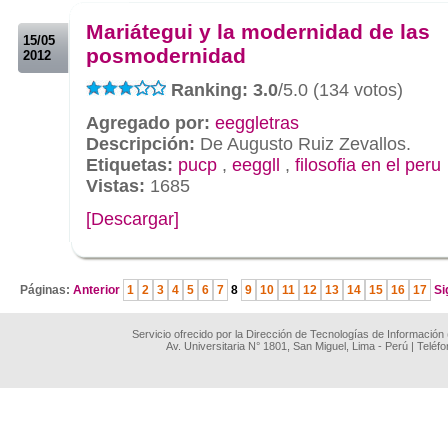
.
Mariátegui y la modernidad de las
15/05
posmodernidad
2012
Ranking: 3.0
/5.0 (134 votos)
Agregado por:
eeggletras
Descripción:
De Augusto Ruiz Zevallos.
Etiquetas:
pucp
,
eeggll
,
filosofia en el peru
Vistas:
1685
[Descargar]
.
Páginas:
Anterior
1
2
3
4
5
6
7
8
9
10
11
12
13
14
15
16
17
Si
Servicio ofrecido por la Dirección de Tecnologías de Información
Av. Universitaria N° 1801, San Miguel, Lima - Perú | Teléf