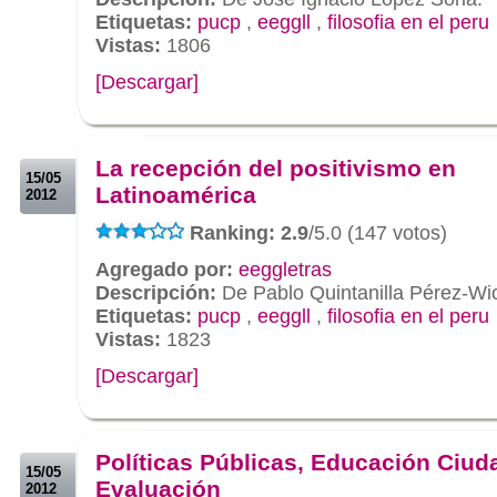
Etiquetas:
pucp
,
eeggll
,
filosofia en el peru
Vistas:
1806
[Descargar]
.
.
La recepción del positivismo en
15/05
Latinoamérica
2012
Ranking: 2.9
/5.0 (147 votos)
Agregado por:
eeggletras
Descripción:
De Pablo Quintanilla Pérez-Wi
Etiquetas:
pucp
,
eeggll
,
filosofia en el peru
Vistas:
1823
[Descargar]
.
.
Políticas Públicas, Educación Ciud
15/05
Evaluación
2012