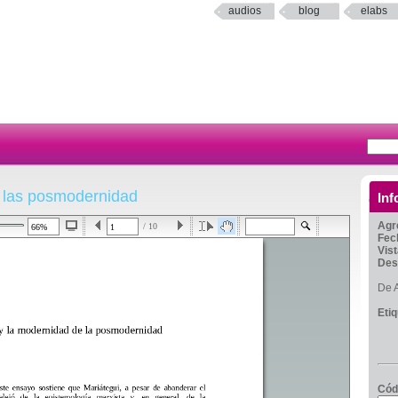
audios
blog
elabs
e las posmodernidad
Inf
Agr
/ 10
Fec
Vis
Des
De A
Eti
Cód