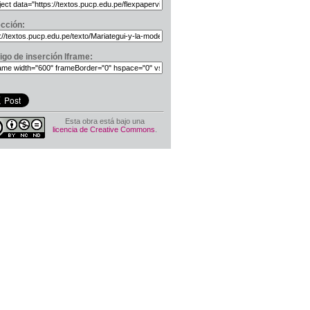
ección:
igo de inserción Iframe:
Esta obra está bajo una
licencia de Creative Commons
.