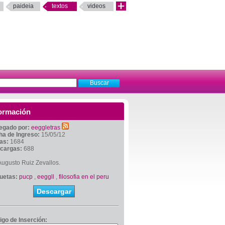
paideia
textos
videos
ormación
egado por:
eeggletras
ha de Ingreso:
15/05/12
tas:
1684
cargas:
688
ugusto Ruiz Zevallos.
quetas:
pucp
,
eeggll
,
filosofia en el peru
Descargar
igo de Inserción: