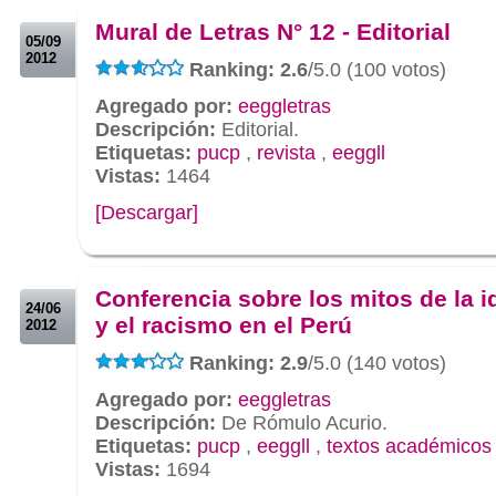
Mural de Letras N° 12 - Editorial
05/09
2012
Ranking: 2.6
/5.0 (100 votos)
Agregado por:
eeggletras
Descripción:
Editorial.
Etiquetas:
pucp
,
revista
,
eeggll
Vistas:
1464
[Descargar]
.
.
Conferencia sobre los mitos de la i
24/06
y el racismo en el Perú
2012
Ranking: 2.9
/5.0 (140 votos)
Agregado por:
eeggletras
Descripción:
De Rómulo Acurio.
Etiquetas:
pucp
,
eeggll
,
textos académicos
Vistas:
1694