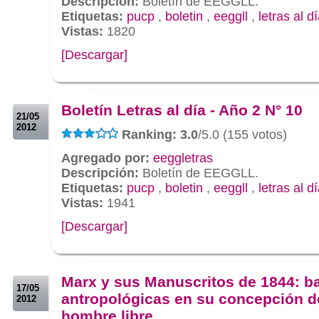
Descripción:
Boletín de EEGGLL.
Etiquetas:
pucp
,
boletin
,
eeggll
,
letras al d
Vistas:
1820
[Descargar]
.
.
Boletín Letras al día - Año 2 N° 10
21/05
2012
Ranking: 3.0
/5.0 (155 votos)
Agregado por:
eeggletras
Descripción:
Boletín de EEGGLL.
Etiquetas:
pucp
,
boletin
,
eeggll
,
letras al d
Vistas:
1941
[Descargar]
.
.
Marx y sus Manuscritos de 1844: b
17/05
antropológicas en su concepción d
2012
hombre libre