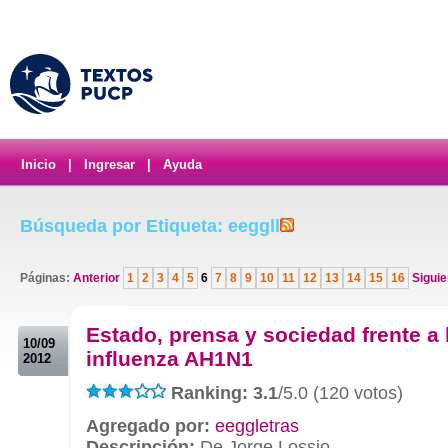
Inicio
|
Ingresar
|
Ayuda
Búsqueda por Etiqueta: eeggll
Páginas:
Anterior
1
2
3
4
5
6
7
8
9
10
11
12
13
14
15
16
Siguie
.
Estado, prensa y sociedad frente a 
10/09
influenza AH1N1
2012
Ranking: 3.1
/5.0 (120 votos)
Agregado por:
eeggletras
Descripción:
De Jorge Lossio.