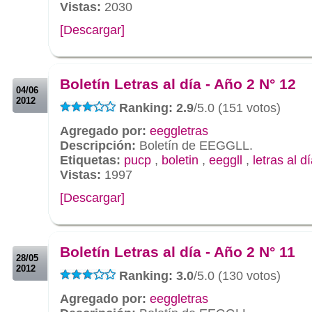
Vistas:
2030
[Descargar]
.
.
Boletín Letras al día - Año 2 N° 12
04/06
2012
Ranking: 2.9
/5.0 (151 votos)
Agregado por:
eeggletras
Descripción:
Boletín de EEGGLL.
Etiquetas:
pucp
,
boletin
,
eeggll
,
letras al d
Vistas:
1997
[Descargar]
.
.
Boletín Letras al día - Año 2 N° 11
28/05
2012
Ranking: 3.0
/5.0 (130 votos)
Agregado por:
eeggletras