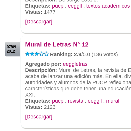
Etiquetas:
pucp
,
eeggll
,
textos académicos
Vistas:
1477
[Descargar]
.
.
Mural de Letras N° 12
07/09
2012
Ranking: 2.9
/5.0 (136 votos)
Agregado por:
eeggletras
Descripción:
Mural de Letras, la revista de
acaba de lanzar una edición más. En ella, di
autoridades y alumnos de la PUCP reflexiona
características que debe tener una educación 
XXI.
Etiquetas:
pucp
,
revista
,
eeggll
,
mural
Vistas:
2123
[Descargar]
.
.