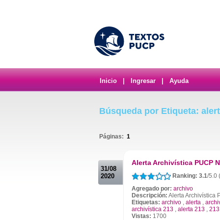
Inicio
|
Ingresar
|
Ayuda
Búsqueda por Etiqueta: aler
Páginas:
1
.
Alerta Archivística PUCP N
31/08
2020
Ranking: 3.1
/5.0 
Agregado por:
archivo
Descripción:
Alerta Archivístic
Etiquetas:
archivo
,
alerta
,
archi
archivística 213
,
alerta 213
,
213
Vistas:
1700