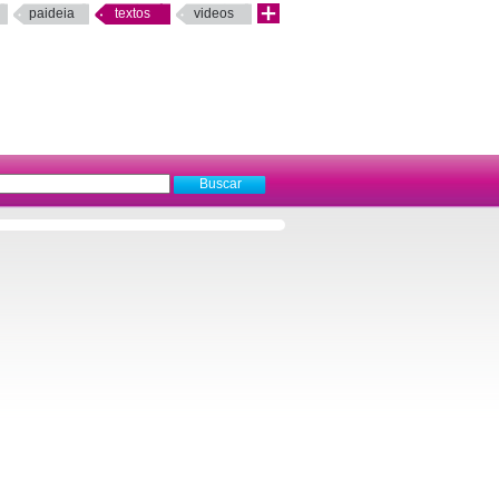
paideia
textos
videos