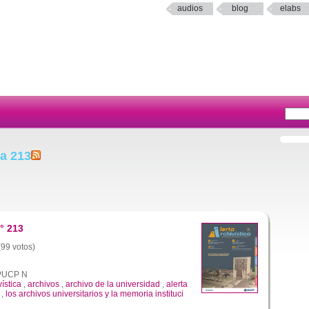
audios
blog
elabs
ta 213
° 213
(99 votos)
a PUCP N
vística
,
archivos
,
archivo de la universidad
,
alerta
,
los archivos universitarios y la memoria instituci