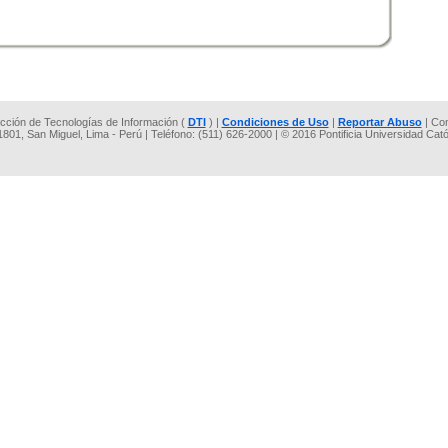
rección de Tecnologías de Información (
DTI
) |
Condiciones de Uso
|
Reportar Abuso
| Co
 1801, San Miguel, Lima - Perú | Teléfono: (511) 626-2000 | © 2016 Pontificia Universidad Cat