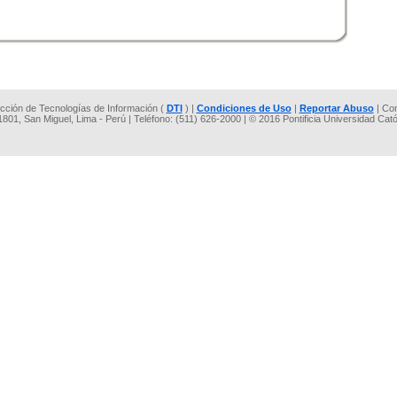
rección de Tecnologías de Información (
DTI
) |
Condiciones de Uso
|
Reportar Abuso
| Co
 1801, San Miguel, Lima - Perú | Teléfono: (511) 626-2000 | © 2016 Pontificia Universidad Cat