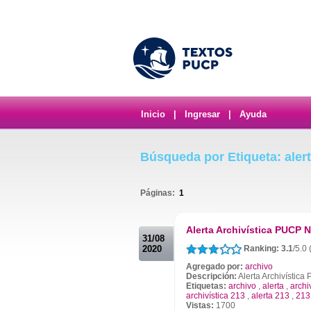
Inicio
|
Ingresar
|
Ayuda
Búsqueda por Etiqueta: alert
Páginas:
1
.
Alerta Archivística PUCP N
31/08
2020
Ranking: 3.1
/5.0 
Agregado por:
archivo
Descripción:
Alerta Archivístic
Etiquetas:
archivo
,
alerta
,
archi
archivística 213
,
alerta 213
,
213
Vistas:
1700