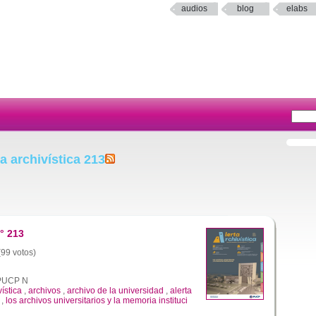
audios
blog
elabs
a archivística 213
° 213
(99 votos)
a PUCP N
vística
,
archivos
,
archivo de la universidad
,
alerta
,
los archivos universitarios y la memoria instituci