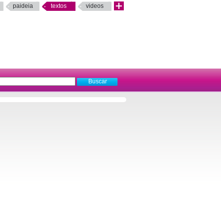
paideia
textos
videos