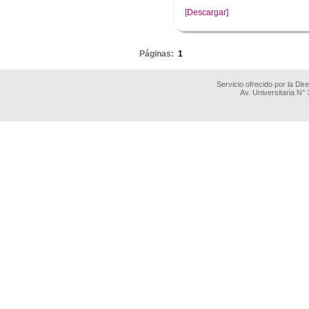
[Descargar]
.
Páginas:
1
Servicio ofrecido por la Di
Av. Universitaria N°