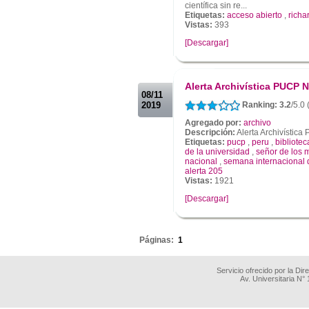
científica sin re...
Etiquetas:
acceso abierto
,
richa
Vistas:
393
[Descargar]
.
.
Alerta Archivística PUCP N
08/11
2019
Ranking: 3.2
/5.0
Agregado por:
archivo
Descripción:
Alerta Archivístic
Etiquetas:
pucp
,
peru
,
bibliotec
de la universidad
,
señor de los 
nacional
,
semana internacional 
alerta 205
Vistas:
1921
[Descargar]
.
Páginas:
1
Servicio ofrecido por la Di
Av. Universitaria N°