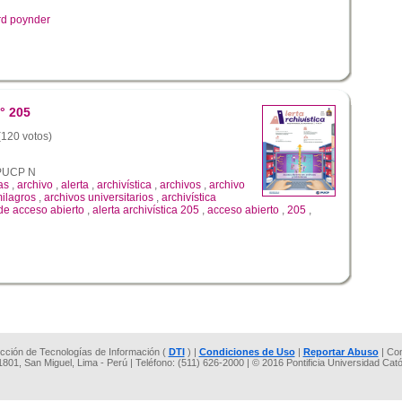
rd poynder
° 205
 (120 votos)
a PUCP N
as
,
archivo
,
alerta
,
archivística
,
archivos
,
archivo
milagros
,
archivos universitarios
,
archivística
de acceso abierto
,
alerta archivística 205
,
acceso abierto
,
205
,
rección de Tecnologías de Información (
DTI
) |
Condiciones de Uso
|
Reportar Abuso
| Co
 1801, San Miguel, Lima - Perú | Teléfono: (511) 626-2000 | © 2016 Pontificia Universidad Cat