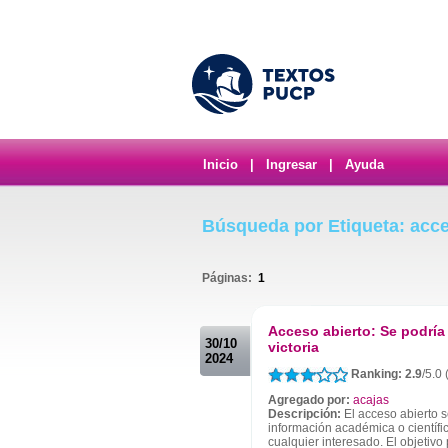
Inicio
|
Ingresar
|
Ayuda
Búsqueda por Etiqueta: acce
Páginas:
1
.
Acceso abierto: Se podría 
30/10
victoria
2024
Ranking: 2.9
/5.0 
Agregado por:
acajas
Descripción:
El acceso abierto se
información académica o científi
cualquier interesado. El objetivo 