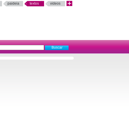
paideia
textos
videos