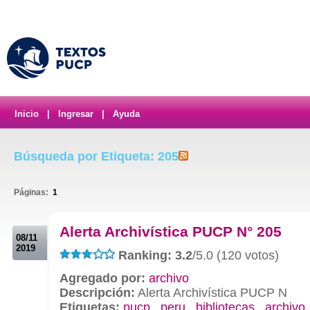
Inicio
|
Ingresar
|
Ayuda
Búsqueda por Etiqueta: 205
Páginas:
1
.
Alerta Archivística PUCP N° 205
08/11
2019
Ranking: 3.2
/5.0 (120 votos)
Agregado por:
archivo
Descripción:
Alerta Archivística PUCP N
Etiquetas:
pucp
,
peru
,
bibliotecas
,
archivo