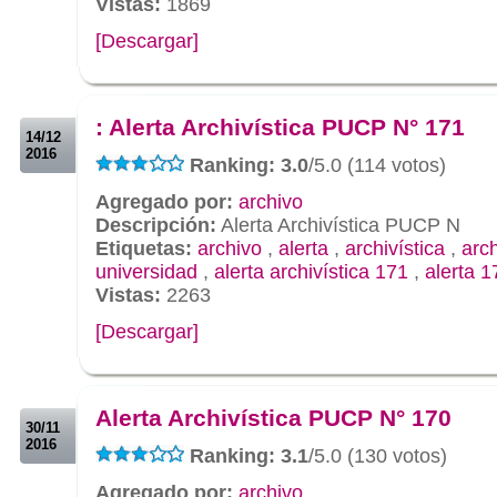
Vistas:
1869
[Descargar]
.
.
: Alerta Archivística PUCP N° 171
14/12
2016
Ranking: 3.0
/5.0 (114 votos)
Agregado por:
archivo
Descripción:
Alerta Archivística PUCP N
Etiquetas:
archivo
,
alerta
,
archivística
,
arc
universidad
,
alerta archivística 171
,
alerta 1
Vistas:
2263
[Descargar]
.
.
Alerta Archivística PUCP N° 170
30/11
2016
Ranking: 3.1
/5.0 (130 votos)
Agregado por:
archivo