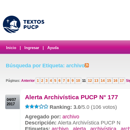
Inicio
|
Ingresar
|
Ayuda
Búsqueda por Etiqueta: archivo
Páginas:
Anterior
1
2
3
4
5
6
7
8
9
10
11
12
13
14
15
16
17
Si
.
Alerta Archivística PUCP N° 177
04/07
2017
Ranking: 3.0
/5.0 (106 votos)
Agregado por:
archivo
Descripción:
Alerta Archivística PUCP N
Etiquetas:
archivo
,
alerta
,
archivística
,
arc