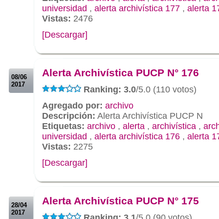
universidad
,
alerta archivística 177
,
alerta 1
Vistas:
2476
[Descargar]
.
.
Alerta Archivística PUCP N° 176
08/06
2017
Ranking: 3.0
/5.0 (110 votos)
Agregado por:
archivo
Descripción:
Alerta Archivística PUCP N
Etiquetas:
archivo
,
alerta
,
archivística
,
arc
universidad
,
alerta archivística 176
,
alerta 1
Vistas:
2275
[Descargar]
.
.
Alerta Archivística PUCP N° 175
28/04
2017
Ranking: 3.1
/5.0 (90 votos)