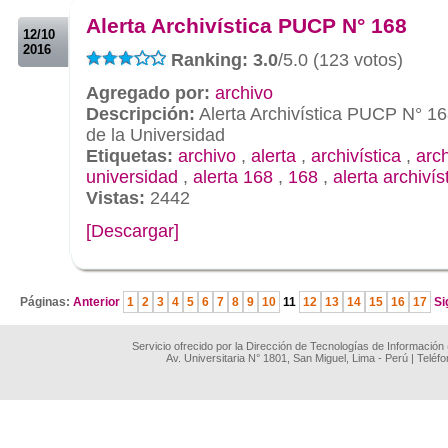
Alerta Archivística PUCP N° 168
12/10
2016
Ranking: 3.0
/5.0 (123 votos)
Agregado por:
archivo
Descripción:
Alerta Archivística PUCP N° 16
de la Universidad
Etiquetas:
archivo
,
alerta
,
archivística
,
arc
universidad
,
alerta 168
,
168
,
alerta archivís
Vistas:
2442
[Descargar]
.
Páginas:
Anterior
1
2
3
4
5
6
7
8
9
10
11
12
13
14
15
16
17
Si
Servicio ofrecido por la Dirección de Tecnologías de Información
Av. Universitaria N° 1801, San Miguel, Lima - Perú | Teléf