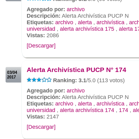
Agregado por:
archivo
Descripción:
Alerta Archivística PUCP N
Etiquetas:
archivo
,
alerta
,
archivística
,
arc
universidad
,
alerta archivística 175
,
alerta 1
Vistas:
2086
[Descargar]
.
.
Alerta Archivística PUCP N° 174
03/04
2017
Ranking: 3.1
/5.0 (113 votos)
Agregado por:
archivo
Descripción:
Alerta Archivística PUCP N
Etiquetas:
archivo
,
alerta
,
archivística
,
arc
universidad
,
alerta archivística 174
,
174
,
al
Vistas:
2147
[Descargar]
.