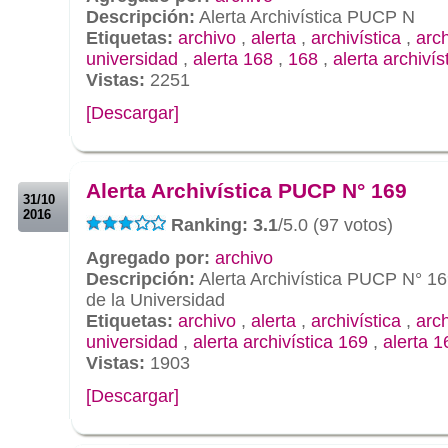
Descripción:
Alerta Archivística PUCP N
Etiquetas:
archivo
,
alerta
,
archivística
,
arc
universidad
,
alerta 168
,
168
,
alerta archivís
Vistas:
2251
[Descargar]
.
.
Alerta Archivística PUCP N° 169
31/10
2016
Ranking: 3.1
/5.0 (97 votos)
Agregado por:
archivo
Descripción:
Alerta Archivística PUCP N° 16
de la Universidad
Etiquetas:
archivo
,
alerta
,
archivística
,
arc
universidad
,
alerta archivística 169
,
alerta 1
Vistas:
1903
[Descargar]
.
.