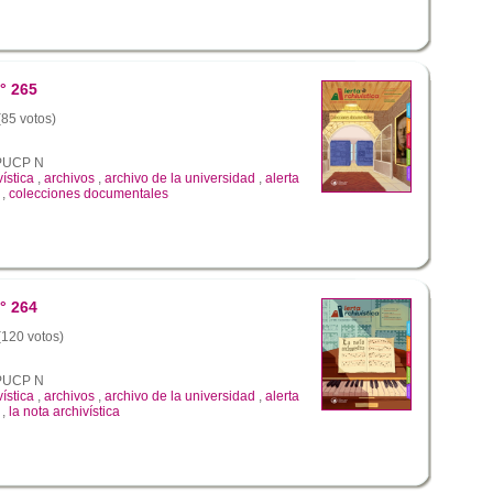
° 265
(85 votos)
a PUCP N
vística
,
archivos
,
archivo de la universidad
,
alerta
,
colecciones documentales
° 264
 (120 votos)
a PUCP N
vística
,
archivos
,
archivo de la universidad
,
alerta
,
la nota archivística