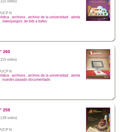
(115 votos)
a PUCP N
vística
,
archivos
,
archivo de la universidad
,
alerta
,
videojuegos: de bits a bytes
° 260
(115 votos)
a PUCP N
vística
,
archivos
,
archivo de la universidad
,
alerta
,
nuestro pasado documentado
° 259
 (139 votos)
a PUCP N