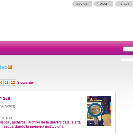
audios
blog
elabs
ivo
10
11
12
Siguiente
° 266
(90 votos)
a PUCP N
vística
,
archivos
,
archivo de la universidad
,
alerta
,
resguardando la memoria institucional