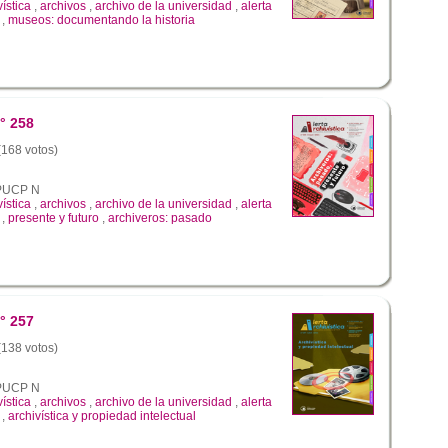
vística
,
archivos
,
archivo de la universidad
,
alerta
,
museos: documentando la historia
° 258
 (168 votos)
a PUCP N
vística
,
archivos
,
archivo de la universidad
,
alerta
,
presente y futuro
,
archiveros: pasado
° 257
 (138 votos)
a PUCP N
vística
,
archivos
,
archivo de la universidad
,
alerta
,
archivística y propiedad intelectual