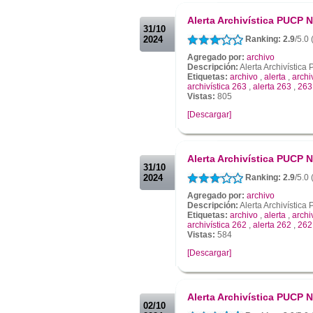
.
Alerta Archivística PUCP N
31/10
2024
Ranking: 2.9
/5.0
Agregado por:
archivo
Descripción:
Alerta Archivístic
Etiquetas:
archivo
,
alerta
,
archi
archivística 263
,
alerta 263
,
263
Vistas:
805
[Descargar]
.
.
Alerta Archivística PUCP N
31/10
2024
Ranking: 2.9
/5.0 
Agregado por:
archivo
Descripción:
Alerta Archivístic
Etiquetas:
archivo
,
alerta
,
archi
archivística 262
,
alerta 262
,
262
Vistas:
584
[Descargar]
.
.
Alerta Archivística PUCP N
02/10