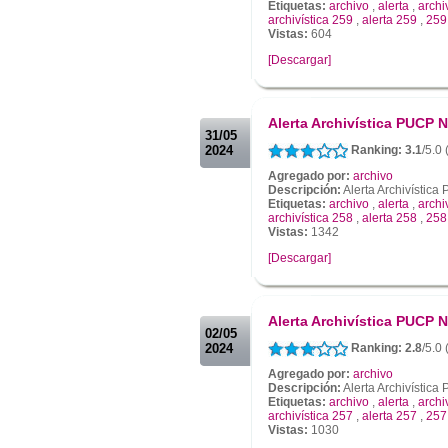
Etiquetas:
archivo
,
alerta
,
archi
archivística 259
,
alerta 259
,
259
Vistas:
604
[Descargar]
.
.
Alerta Archivística PUCP N
31/05
2024
Ranking: 3.1
/5.0
Agregado por:
archivo
Descripción:
Alerta Archivístic
Etiquetas:
archivo
,
alerta
,
archi
archivística 258
,
alerta 258
,
258
Vistas:
1342
[Descargar]
.
.
Alerta Archivística PUCP N
02/05
2024
Ranking: 2.8
/5.0
Agregado por:
archivo
Descripción:
Alerta Archivístic
Etiquetas:
archivo
,
alerta
,
archi
archivística 257
,
alerta 257
,
257
Vistas:
1030