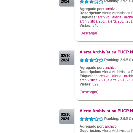
2024
Ranking: 2.9
/5.0 
Agregado por:
archivo
Descripción:
Alerta Archivístic
Etiquetas:
archivo
,
alerta
,
archi
archivística 261
,
alerta 261
,
261
Vistas:
546
[Descargar]
.
.
Alerta Archivística PUCP N
02/10
2024
Ranking: 2.9
/5.0 
Agregado por:
archivo
Descripción:
Alerta Archivístic
Etiquetas:
archivo
,
alerta
,
archi
archivística 260
,
alerta 260
,
260
Vistas:
529
[Descargar]
.
.
Alerta Archivística PUCP N
02/10
2024
Ranking: 2.9
/5.0
Agregado por:
archivo
Descripción:
Alerta Archivístic