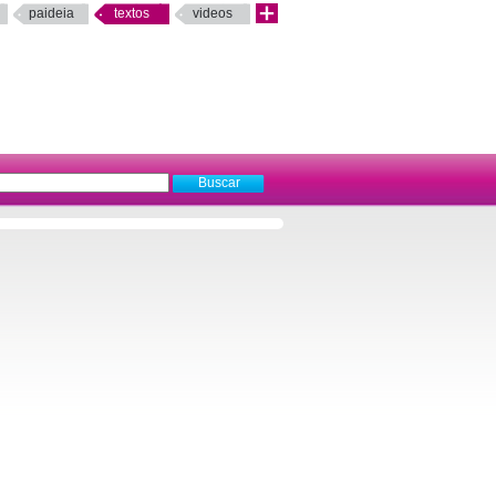
paideia
textos
videos