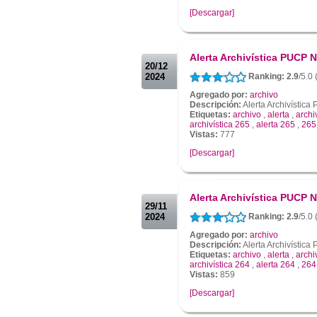
[Descargar]
.
.
Alerta Archivística PUCP N
20/12
2024
Ranking: 2.9
/5.0 
Agregado por:
archivo
Descripción:
Alerta Archivístic
Etiquetas:
archivo
,
alerta
,
archi
archivística 265
,
alerta 265
,
265
Vistas:
777
[Descargar]
.
.
Alerta Archivística PUCP N
29/11
2024
Ranking: 2.9
/5.0
Agregado por:
archivo
Descripción:
Alerta Archivístic
Etiquetas:
archivo
,
alerta
,
archi
archivística 264
,
alerta 264
,
264
Vistas:
859
[Descargar]
.