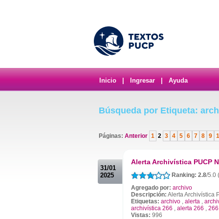
Inicio
|
Ingresar
|
Ayuda
Búsqueda por Etiqueta: arch
Páginas:
Anterior
1
2
3
4
5
6
7
8
9
.
Alerta Archivística PUCP N
31/01
2025
Ranking: 2.8
/5.0 
Agregado por:
archivo
Descripción:
Alerta Archivístic
Etiquetas:
archivo
,
alerta
,
archi
archivística 266
,
alerta 266
,
266
Vistas:
996