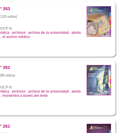
° 263
 (120 votos)
a PUCP N
vística
,
archivos
,
archivo de la universidad
,
alerta
,
el acervo médico
° 262
(99 votos)
a PUCP N
vística
,
archivos
,
archivo de la universidad
,
alerta
,
momentos a través del lente
° 261