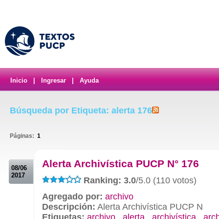
Inicio
|
Ingresar
|
Ayuda
Búsqueda por Etiqueta: alerta 176
Páginas:
1
.
Alerta Archivística PUCP N° 176
08/06
2017
Ranking: 3.0
/5.0 (110 votos)
Agregado por:
archivo
Descripción:
Alerta Archivística PUCP N
Etiquetas:
archivo
,
alerta
,
archivística
,
arc