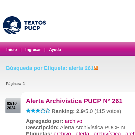
Inicio
|
Ingresar
|
Ayuda
Búsqueda por Etiqueta: alerta 261
Páginas:
1
.
Alerta Archivística PUCP N° 261
02/10
2024
Ranking: 2.9
/5.0 (115 votos)
Agregado por:
archivo
Descripción:
Alerta Archivística PUCP N
Etiquetas:
archivo
,
alerta
,
archivística
,
arc