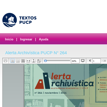
Inicio
|
Ingresar
|
Ayuda
Alerta Archivística PUCP N° 264
/ 28