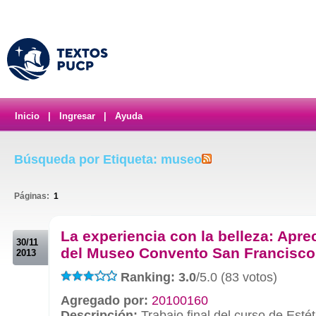
Inicio
|
Ingresar
|
Ayuda
Búsqueda por Etiqueta: museo
Páginas:
1
.
La experiencia con la belleza: Apre
30/11
del Museo Convento San Francisco
2013
Ranking: 3.0
/5.0 (83 votos)
Agregado por:
20100160
Descripción:
Trabajo final del curso de Esté