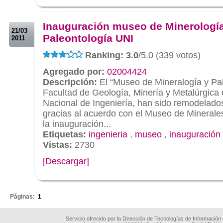
.
.
Inauguración museo de Minerologí
21/03
Paleontología UNI
2011
Ranking: 3.0
/5.0 (339 votos)
Agregado por:
02004424
Descripción:
El “Museo de Mineralogía y Pal
Facultad de Geología, Minería y Metalúrgica 
Nacional de Ingeniería, han sido remodelad
gracias al acuerdo con el Museo de Minerales
la inauguración...
Etiquetas:
ingenieria
,
museo
,
inauguración
Vistas:
2730
[Descargar]
.
Páginas:
1
Servicio ofrecido por la Dirección de Tecnologías de Información