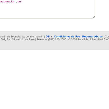
nauguración
,
uni
rección de Tecnologías de Información (
DTI
) |
Condiciones de Uso
|
Reportar Abuso
| Co
 1801, San Miguel, Lima - Perú | Teléfono: (511) 626-2000 | © 2016 Pontificia Universidad Cat