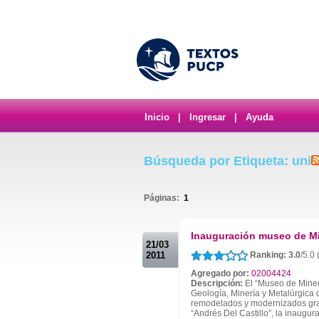
Inicio
|
Ingresar
|
Ayuda
Búsqueda por Etiqueta: uni
Páginas:
1
.
Inauguración museo de Mi
21/03
2011
Ranking: 3.0
/5.0
Agregado por:
02004424
Descripción:
El “Museo de Minera
Geología, Minería y Metalúrgica 
remodelados y modernizados gra
“Andrés Del Castillo”, la inaugura