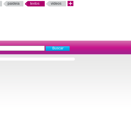
paideia
textos
videos