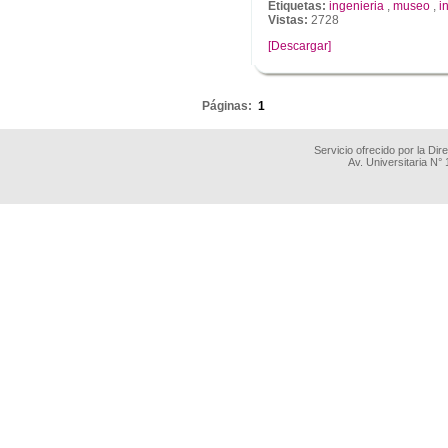
Etiquetas:
ingenieria
,
museo
,
i
Vistas:
2728
[Descargar]
.
Páginas:
1
Servicio ofrecido por la Di
Av. Universitaria N°