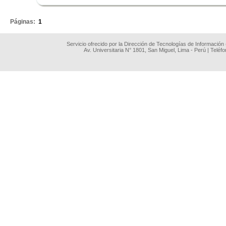
.
Páginas:
1
Servicio ofrecido por la Dirección de Tecnologías de Información
Av. Universitaria N° 1801, San Miguel, Lima - Perú | Teléf