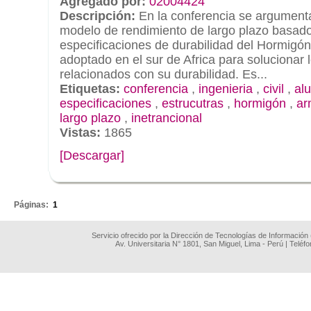
Agregado por:
02004424
Descripción:
En la conferencia se argument
modelo de rendimiento de largo plazo basado
especificaciones de durabilidad del Hormigón
adoptado en el sur de Africa para solucionar
relacionados con su durabilidad. Es...
Etiquetas:
conferencia
,
ingenieria
,
civil
,
al
especificaciones
,
estrucutras
,
hormigón
,
ar
largo plazo
,
inetrancional
Vistas:
1865
[Descargar]
.
Páginas:
1
Servicio ofrecido por la Dirección de Tecnologías de Información
Av. Universitaria N° 1801, San Miguel, Lima - Perú | Teléf