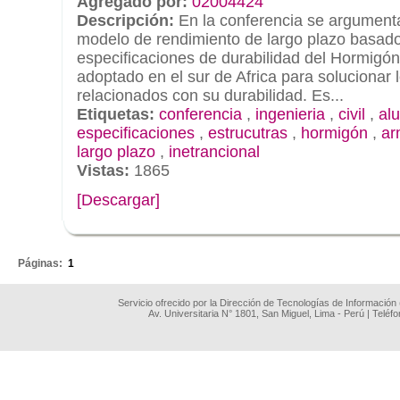
Agregado por:
02004424
Descripción:
En la conferencia se argument
modelo de rendimiento de largo plazo basado
especificaciones de durabilidad del Hormigón
adoptado en el sur de Africa para solucionar
relacionados con su durabilidad. Es...
Etiquetas:
conferencia
,
ingenieria
,
civil
,
al
especificaciones
,
estrucutras
,
hormigón
,
ar
largo plazo
,
inetrancional
Vistas:
1865
[Descargar]
.
Páginas:
1
Servicio ofrecido por la Dirección de Tecnologías de Información
Av. Universitaria N° 1801, San Miguel, Lima - Perú | Teléf