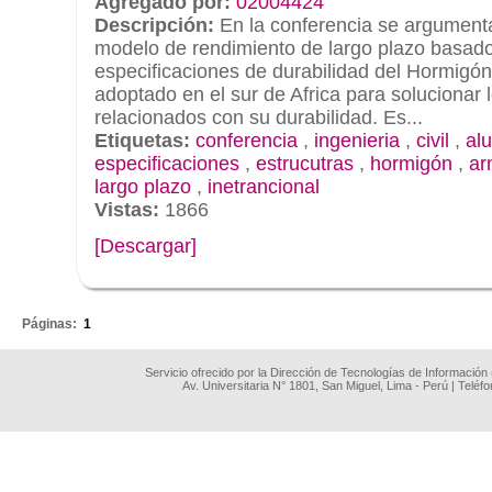
Agregado por:
02004424
Descripción:
En la conferencia se argument
modelo de rendimiento de largo plazo basado
especificaciones de durabilidad del Hormigón
adoptado en el sur de Africa para solucionar
relacionados con su durabilidad. Es...
Etiquetas:
conferencia
,
ingenieria
,
civil
,
al
especificaciones
,
estrucutras
,
hormigón
,
ar
largo plazo
,
inetrancional
Vistas:
1866
[Descargar]
.
Páginas:
1
Servicio ofrecido por la Dirección de Tecnologías de Información
Av. Universitaria N° 1801, San Miguel, Lima - Perú | Teléf