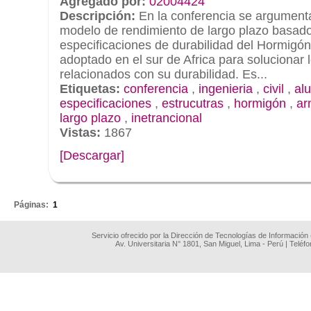
Agregado por:
02004424
Descripción:
En la conferencia se argument
modelo de rendimiento de largo plazo basado
especificaciones de durabilidad del Hormigón
adoptado en el sur de Africa para solucionar
relacionados con su durabilidad. Es...
Etiquetas:
conferencia
,
ingenieria
,
civil
,
al
especificaciones
,
estrucutras
,
hormigón
,
ar
largo plazo
,
inetrancional
Vistas:
1867
[Descargar]
.
Páginas:
1
Servicio ofrecido por la Dirección de Tecnologías de Información
Av. Universitaria N° 1801, San Miguel, Lima - Perú | Teléf